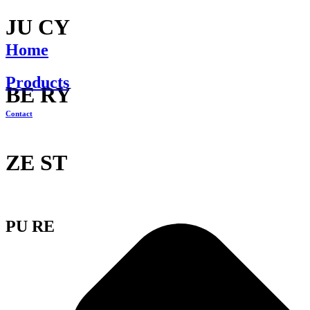
JU CY
Home
Products
BE RY
Contact
ZE ST
PU RE